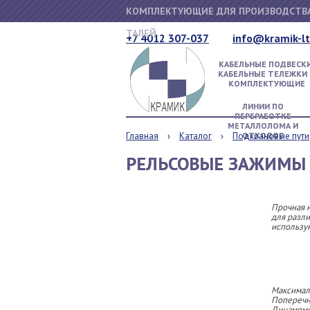
КОМПЛЕКТУЮЩИЕ ДЛЯ ПРОИЗВОДСТВА
ТАЛЕЙ
+7 4012 307-037
info@kramik-lt
КАБЕЛЬНЫЕ ПОДВЕСКИ
КАБЕЛЬНЫЕ ТЕЛЕЖКИ 
КОМПЛЕКТУЮЩИЕ
ЛИНИИ ПО
ПЕРЕРАБОТКЕ
МЕТАЛЛОЛОМА И
Главная
Каталог
Подкрановые пути
ОТХОДОВ
РЕЛЬСОВЫЕ ЗАЖИМЫ 
ПР
Прочная 
для разл
использу
Максималь
Поперечн
Динамоме