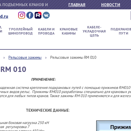
 ПОДЪЕМНЫХ КРАНОВ И
ГЛАВНАЯ
НОВОСТИ
d.ru
,
КАБЕЛЕ-
ТРОЛЛЕЙНЫЙ
КАБЕЛИ И
КРАНОВЫЕ
ПОДКРАНО
И
УКЛАДОЧНАЯ
ШИНОПРОВОД
ПРОВОДА
КАБИНЫ
ПУТИ
ЦЕПЬ
Рельсовые зажимы
Рельсовые зажимы RM 010
RM 010
ИМЕНЕНИЕ:
надежная система крепления подкрановых путей с помощью прижимов RM010
ичных видов рельс. Прижимы RM010 разработаны специально для крановых р
ются для любых типов кранов. Также зажимы RM 010 применяются и для желе
ТЕХНИЧЕСКИЕ ДАННЫЕ:
ная боковая нагрузка 250 кН
ая регулировка 7
трическая затяжка 450 Нм