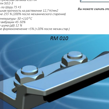
ли St52-3
 по Шору 75 ±5
Вы можете скачать эт
льная прочность на растяжение 12,7 Н/мм2
ие 255 % (200% после механического старения)
о
емпература -30 +110
С
 вибрации 45-50%
 шума (дБ) 12 %
ое формоизменение <5% (<20% после механ.стар.)