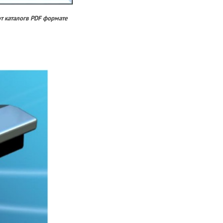
от каталогв PDF формате