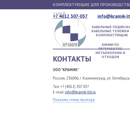
КОМПЛЕКТУЮЩИЕ ДЛЯ ПРОИЗВОДСТВА
ТАЛЕЙ
+7 4012 307-037
info@kramik-lt
КАБЕЛЬНЫЕ ПОДВЕСКИ
КАБЕЛЬНЫЕ ТЕЛЕЖКИ 
КОМПЛЕКТУЮЩИЕ
ЛИНИИ ПО
ПЕРЕРАБОТКЕ
МЕТАЛЛОЛОМА И
КОНТАКТЫ
ОТХОДОВ
ООО "КРАМИК"
Россия, 236006, г. Калининград, ул. Октябрьска
Тел: +7 (4012) 307 037
E-mail:
info@kramik-ltd.ru
Показать схему проезда