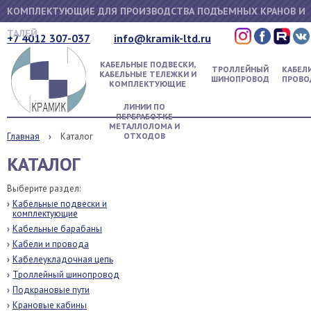
КОМПЛЕКТУЮЩИЕ ДЛЯ ПРОИЗВОДСТВА ПОДЪЕМНЫХ КРАНОВ И
ТАЛЕЙ
+7 4012 307-037
info@kramik-ltd.ru
КАБЕЛЬНЫЕ ПОДВЕСКИ,
ТРОЛЛЕЙНЫЙ
КАБЕЛИ
КАБЕЛЬНЫЕ ТЕЛЕЖКИ И
ШИНОПРОВОД
ПРОВО
КОМПЛЕКТУЮЩИЕ
ЛИНИИ ПО
ПЕРЕРАБОТКЕ
МЕТАЛЛОЛОМА И
Главная
Каталог
ОТХОДОВ
КАТАЛОГ
Выберите раздел:
Кабельные подвески и
комплектующие
Кабельные барабаны
Кабели и провода
Кабелеукладочная цепь
Троллейный шинопровод
Подкрановые пути
Крановые кабины