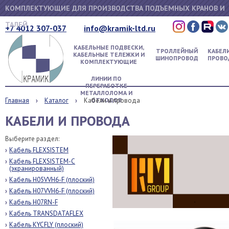
КОМПЛЕКТУЮЩИЕ ДЛЯ ПРОИЗВОДСТВА ПОДЪЕМНЫХ КРАНОВ И
ТАЛЕЙ
+7 4012 307-037
info@kramik-ltd.ru
КАБЕЛЬНЫЕ ПОДВЕСКИ,
ТРОЛЛЕЙНЫЙ
КАБЕЛИ
КАБЕЛЬНЫЕ ТЕЛЕЖКИ И
ШИНОПРОВОД
ПРОВО
КОМПЛЕКТУЮЩИЕ
ЛИНИИ ПО
ПЕРЕРАБОТКЕ
МЕТАЛЛОЛОМА И
Главная
Каталог
Кабели и провода
ОТХОДОВ
КАБЕЛИ И ПРОВОДА
Выберите раздел:
Кабель FLEXSISTEM
Кабель FLEXSISTEM-C
(экранированный)
Кабель H05VVH6-F (плоский)
Кабель H07VVH6-F (плоский)
Кабель H07RN-F
Кабель TRANSDATAFLEX
Кабель KYCFLY (плоский)