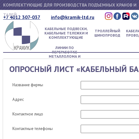
КОМПЛЕКТУЮЩИЕ ДЛЯ ПРОИЗВОДСТВА ПОДЪЕМНЫХ КРАНОВ И
ТАЛЕЙ
+7 4012 307-037
info@kramik-ltd.ru
КАБЕЛЬНЫЕ ПОДВЕСКИ,
ТРОЛЛЕЙНЫЙ
КАБЕЛИ
КАБЕЛЬНЫЕ ТЕЛЕЖКИ И
ШИНОПРОВОД
ПРОВО
КОМПЛЕКТУЮЩИЕ
ЛИНИИ ПО
ПЕРЕРАБОТКЕ
МЕТАЛЛОЛОМА И
ОТХОДОВ
ОПРОСНЫЙ ЛИСТ «КАБЕЛЬНЫЙ БА
Название фирмы
Адрес
Контактное лицо
Контактные телефоны