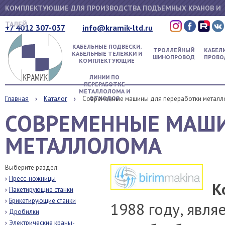
КОМПЛЕКТУЮЩИЕ ДЛЯ ПРОИЗВОДСТВА ПОДЪЕМНЫХ КРАНОВ И
ТАЛЕЙ
+7 4012 307-037
info@kramik-ltd.ru
КАБЕЛЬНЫЕ ПОДВЕСКИ,
ТРОЛЛЕЙНЫЙ
КАБЕЛИ
КАБЕЛЬНЫЕ ТЕЛЕЖКИ И
ШИНОПРОВОД
ПРОВО
КОМПЛЕКТУЮЩИЕ
ЛИНИИ ПО
ПЕРЕРАБОТКЕ
МЕТАЛЛОЛОМА И
Главная
Каталог
Современные машины для переработки метал
ОТХОДОВ
СОВРЕМЕННЫЕ МАШИ
МЕТАЛЛОЛОМА
Выберите раздел:
Пресс-ножницы
К
Пакетирующие станки
Брикетирующие станки
1988 году, явл
Дробилки
Электрические краны-