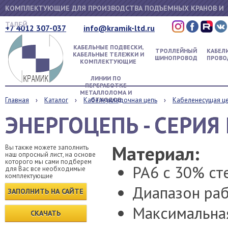
КОМПЛЕКТУЮЩИЕ ДЛЯ ПРОИЗВОДСТВА ПОДЪЕМНЫХ КРАНОВ И
ТАЛЕЙ
+7 4012 307-037
info@kramik-ltd.ru
КАБЕЛЬНЫЕ ПОДВЕСКИ,
ТРОЛЛЕЙНЫЙ
КАБЕЛИ
КАБЕЛЬНЫЕ ТЕЛЕЖКИ И
ШИНОПРОВОД
ПРОВО
КОМПЛЕКТУЮЩИЕ
ЛИНИИ ПО
ПЕРЕРАБОТКЕ
МЕТАЛЛОЛОМА И
Главная
Каталог
Кабелеукладочная цепь
ОТХОДОВ
Кабеленесущая це
ЭНЕРГОЦЕПЬ - СЕРИЯ
Материал:
Вы также можете заполнить
наш опросный лист, на основе
которого мы сами подберем
PA6 с 30% ст
для Вас все необходимые
комплектующие
Диапазон раб
ЗАПОЛНИТЬ НА САЙТЕ
Максимальная
СКАЧАТЬ