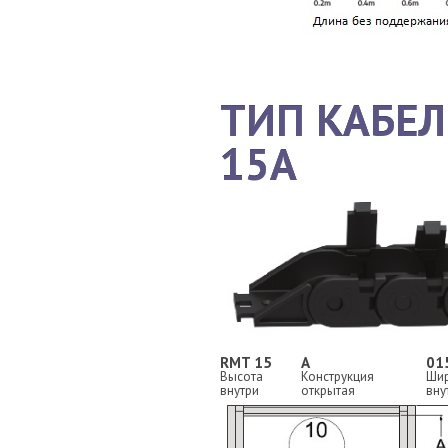
ТИП КАБЕ
15A
RMT 15
A
01
Высота
Конструкция
Ши
внутри
открытая
вну