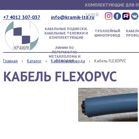
КОМПЛЕКТУЮЩИЕ ДЛЯ П
ТАЛЕЙ
+7 4012 307-037
info@kramik-ltd.ru
КАБЕЛЬНЫЕ ПОДВЕСКИ,
ТРОЛЛЕЙНЫЙ
КАБЕЛИ
КАБЕЛЬНЫЕ ТЕЛЕЖКИ И
ШИНОПРОВОД
ПРОВО
КОМПЛЕКТУЮЩИЕ
ЛИНИИ ПО
ПЕРЕРАБОТКЕ
МЕТАЛЛОЛОМА И
Главная
Каталог
Кабели и провода
ОТХОДОВ
Кабель FLEXOPVC
КАБЕЛЬ FLEXOPVC