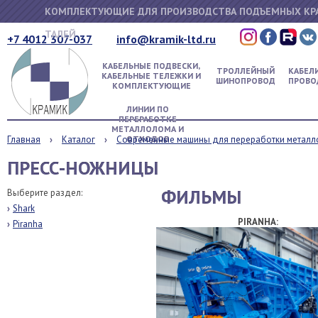
КОМПЛЕКТУЮЩИЕ ДЛЯ ПРОИЗВОДСТВА ПОДЪЕМНЫХ КР
ТАЛЕЙ
+7 4012 307-037
info@kramik-ltd.ru
КАБЕЛЬНЫЕ ПОДВЕСКИ,
ТРОЛЛЕЙНЫЙ
КАБЕЛИ
КАБЕЛЬНЫЕ ТЕЛЕЖКИ И
ШИНОПРОВОД
ПРОВО
КОМПЛЕКТУЮЩИЕ
ЛИНИИ ПО
ПЕРЕРАБОТКЕ
МЕТАЛЛОЛОМА И
Главная
Каталог
Современные машины для переработки метал
ОТХОДОВ
ПРЕСС-НОЖНИЦЫ
ФИЛЬМЫ
Выберите раздел:
Shark
PIRANHA:
Piranha